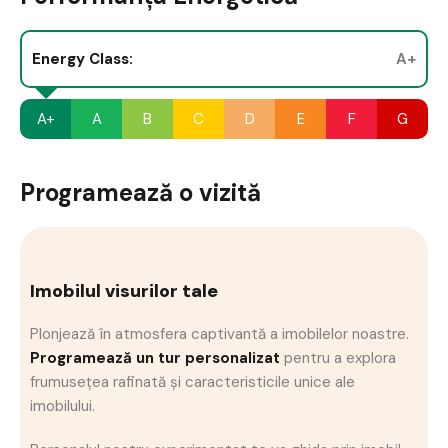
Energy Class:
A+
A+
A
B
C
D
E
F
G
Programează o vizită
Imobilul visurilor tale
Plonjează în atmosfera captivantă a imobilelor noastre.
Programează un tur personalizat
pentru a explora
frumusețea rafinată și caracteristicile unice ale
imobilului.