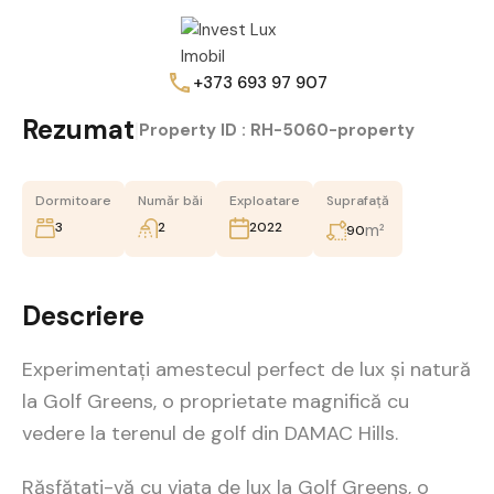
+373 693 97 907
Rezumat
|
Property ID :
RH-5060-property
Dormitoare
Număr băi
Exploatare
Suprafață
3
2
2022
m²
90
Descriere
Experimentați amestecul perfect de lux și natură
la Golf Greens, o proprietate magnifică cu
vedere la terenul de golf din DAMAC Hills.
Răsfățați-vă cu viața de lux la Golf Greens, o