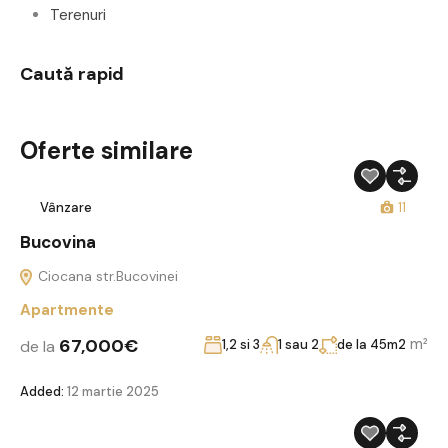
Terenuri
Caută rapid
Oferte similare
Vânzare
11
Bucovina
Ciocana str.Bucovinei
Apartmente
67,000€
m²
de la
1,2 si 3
1 sau 2
de la 45m2
Added:
12 martie 2025