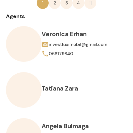
1
2
3
4
Agents
Veronica Erhan
investluximobil@gmail.com
068179840
Tatiana Zara
Angela Bulmaga