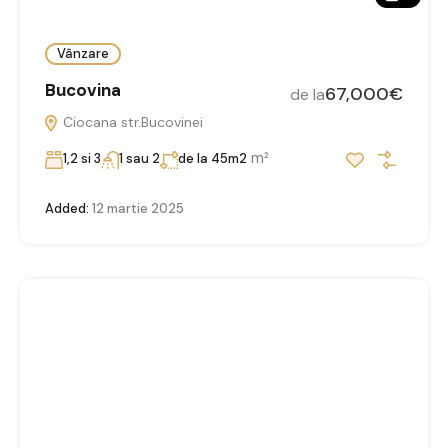
Vânzare
Bucovina
67,000€
de la
Ciocana str.Bucovinei
m²
1,2 si 3
1 sau 2
de la 45m2
Added:
12 martie 2025