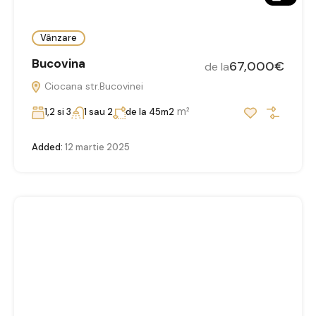
Vânzare
Bucovina
67,000€
de la
Ciocana str.Bucovinei
m²
1,2 si 3
1 sau 2
de la 45m2
Added:
12 martie 2025