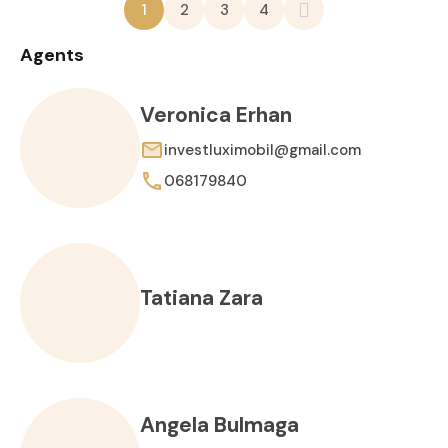
1
2
3
4
Agents
Veronica Erhan
investluximobil@gmail.com
068179840
Tatiana Zara
Angela Bulmaga