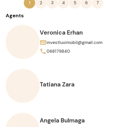
1
2
3
4
5
6
7
Agents
Veronica Erhan
investluximobil@gmail.com
068179840
Tatiana Zara
Angela Bulmaga