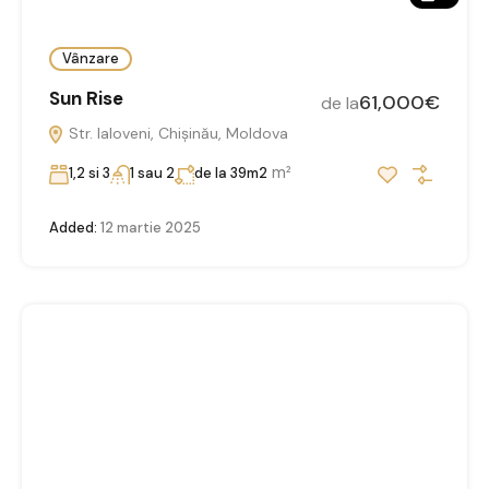
Vânzare
Sun Rise
61,000€
de la
Str. Ialoveni, Chișinău, Moldova
m²
1,2 si 3
1 sau 2
de la 39m2
Added:
12 martie 2025