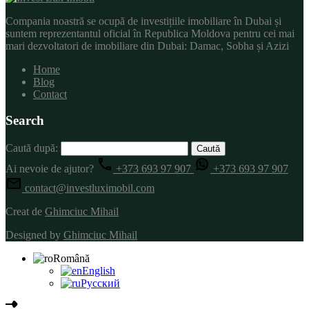
Compania noastră se ocupă de investițiile imobiliare în Dubai și
suntem reprezentantul oficial în Republica Moldova pentru cei mai
mari dezvoltatori de imobiliare din Dubai: Damac, Sobha și Azizi
Home
Blog
Contact
Search
Caută după:
Ai nevoie de ajutor?
+373 693 97 907
+373 693 97 907
contact@investluximobil.com
Creat de
Ghimciuc Mihail
Designed by
Ghimciuc Mihail
Română
English
Русский