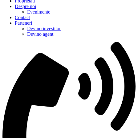
Proprietăți
Despre noi
Evenimente
Contact
Parteneri
Devino investitor
Devino agent